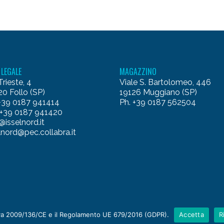
 LEGALE
MAGAZZINO
Trieste, 4
Viale S. Bartolomeo, 446
0 Follo (SP)
19126 Muggiano (SP)
 +39 0187 941414
Ph. +39 0187 562504
 +39 0187 941420
@isselnord.it
lnord@pec.collabra.it
ttiva 2009/136/CE e il Regolamento UE 679/2016 (GDPR).
Accetta
R