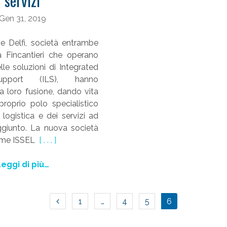
servizi
Gen 31, 2019
 Delfi, società entrambe
a Fincantieri che operano
le soluzioni di Integrated
upport (ILS), hanno
a loro fusione, dando vita
roprio polo specialistico
a logistica e dei servizi ad
ggiunto. La nuova società
nome ISSEL
[ . . . ]
eggi di più…
NAVIGAZIONE
1
…
4
5
6
ARTICOLI