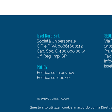
Issel Nord S.r.l.
SEDE
Società Unipersonale
Via 
C.F. e P.IVA 00861600112
1902
Cap. Soc. € 400.000,00 i.v.
Ph.
Uff. Reg. Imp. SP
Fax
info
isse
POLICY
Politica sulla privacy
Politica sui cookie
© 2026 - Issel Nord
Questo sito utilizza i cookie in accordo con la Dire