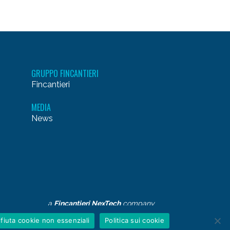
GRUPPO FINCANTIERI
Fincantieri
MEDIA
News
a
Fincantieri NexTech
company
ifiuta cookie non essenziali
Politica sui cookie