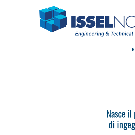
Salta
al
contenuto
H
Nasce il 
di ingeg