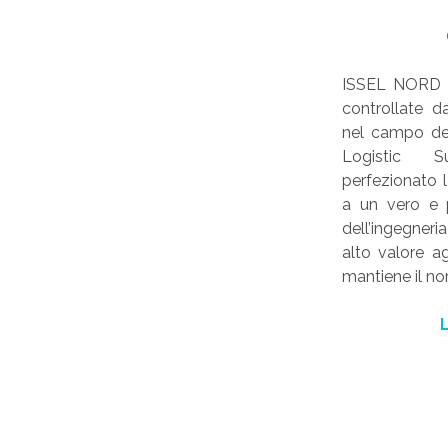
ISSEL NORD e
controllate d
nel campo del
Logistic S
perfezionato l
a un vero e p
dell’ingegneri
alto valore a
mantiene il 
L