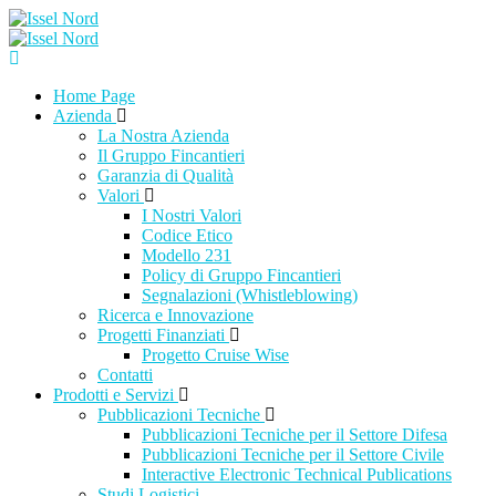
Salta
al
contenuto
Home Page
Azienda
La Nostra Azienda
Il Gruppo Fincantieri
Garanzia di Qualità
Valori
I Nostri Valori
Codice Etico
Modello 231
Policy di Gruppo Fincantieri
Segnalazioni (Whistleblowing)
Ricerca e Innovazione
Progetti Finanziati
Progetto Cruise Wise
Contatti
Prodotti e Servizi
Pubblicazioni Tecniche
Pubblicazioni Tecniche per il Settore Difesa
Pubblicazioni Tecniche per il Settore Civile
Interactive Electronic Technical Publications
Studi Logistici