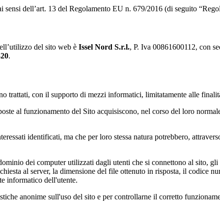
ai sensi dell’art. 13 del Regolamento EU n. 679/2016 (di seguito “Rego
ell’utilizzo del sito web è
Issel Nord S.r.l.
, P. Iva 00861600112, con sede
420
.
o trattati, con il supporto di mezzi informatici, limitatamente alle finalit
poste al funzionamento del Sito acquisiscono, nel corso del loro normale e
teressati identificati, ma che per loro stessa natura potrebbero, attravers
 dominio dei computer utilizzati dagli utenti che si connettono al sito, g
 richiesta al server, la dimensione del file ottenuto in risposta, il codice 
te informatico dell'utente.
istiche anonime sull'uso del sito e per controllarne il corretto funzioname