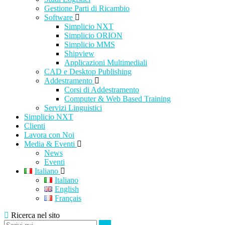
Gestione Parti di Ricambio
Software
Simplicio NXT
Simplicio ORION
Simplicio MMS
Shipview
Applicazioni Multimediali
CAD e Desktop Publishing
Addestramento
Corsi di Addestramento
Computer & Web Based Training
Servizi Linguistici
Simplicio NXT
Clienti
Lavora con Noi
Media & Eventi
News
Eventi
Italiano
Italiano
English
Français
Ricerca nel sito
Cerca:
Cerca