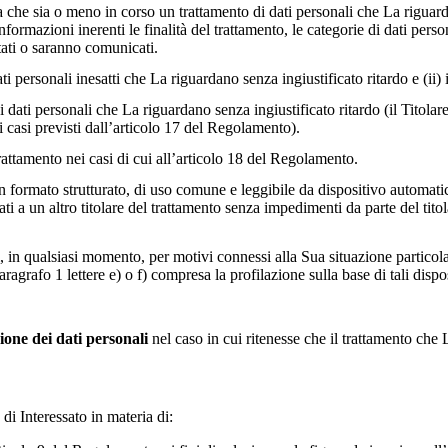
he sia o meno in corso un trattamento di dati personali che La riguardano 
nformazioni inerenti le finalità del trattamento, le categorie di dati person
tati o saranno comunicati.
 dati personali inesatti che La riguardano senza ingiustificato ritardo e (ii
 dati personali che La riguardano senza ingiustificato ritardo (il Titolare
i casi previsti dall’articolo 17 del Regolamento).
rattamento nei casi di cui all’articolo 18 del Regolamento.
n formato strutturato, di uso comune e leggibile da dispositivo automatico
dati a un altro titolare del trattamento senza impedimenti da parte del titola
i, in qualsiasi momento, per motivi connessi alla Sua situazione particola
paragrafo 1 lettere e) o f) compresa la profilazione sulla base di tali dispo
one dei dati personali
nel caso in cui ritenesse che il trattamento ch
i Interessato in materia di: