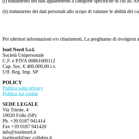
(i) trattamento dei dati appartenenti a categorie specifiche di cui all’A
(ii) trattamento dei dati personali allo scopo di valutare le abilità del c
Per ulteriori informazioni e/o chiarimenti, La preghiamo di rivolgersi a
Issel Nord S.r.l.
Società Unipersonale
C.F. e P.IVA 00861600112
Cap. Soc. € 400.000,00 i.v.
Uff. Reg. Imp. SP
POLICY
Politica sulla privacy
Politica sui cookie
SEDE LEGALE
Via Trieste, 4
19020 Follo (SP)
Ph. +39 0187 941414
Fax +39 0187 941420
info@isselnord.it
isselnord@pec.collabra.it