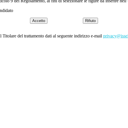
rticolo 9 del Regolamento, ai fini di selezionare le figure da inserire nel
andidato
Accetto
Rifiuto
l Titolare del trattamento dati al seguente indirizzo e-mail
privacy@issel