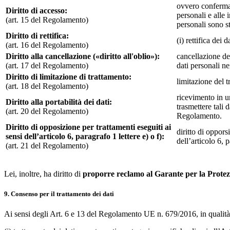
ovvero conferma c
Diritto di accesso:
personali e alle i
(art. 15 del Regolamento)
personali sono s
Diritto di rettifica:
(i) rettifica dei
(art. 16 del Regolamento)
Diritto alla cancellazione («diritto all'oblio»):
cancellazione dei
(art. 17 del Regolamento)
dati personali ne
Diritto di limitazione di trattamento:
limitazione del t
(art. 18 del Regolamento)
ricevimento in u
Diritto alla portabilità dei dati:
trasmettere tali 
(art. 20 del Regolamento)
Regolamento.
Diritto di opposizione per trattamenti eseguiti ai
diritto di oppors
sensi dell’articolo 6, paragrafo 1 lettere e) o f):
dell’articolo 6, 
(art. 21 del Regolamento)
Lei, inoltre, ha diritto di
proporre reclamo al Garante per la Protezi
9. Consenso per il trattamento dei dati
Ai sensi degli Art. 6 e 13 del Regolamento UE n. 679/2016, in qualità d