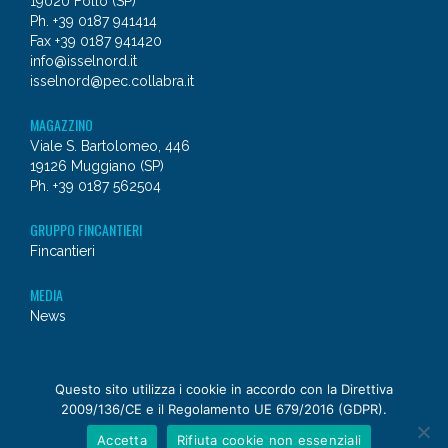
19020 Follo (SP)
Ph. +39 0187 941414
Fax +39 0187 941420
info@isselnord.it
isselnord@pec.collabra.it
MAGAZZINO
Viale S. Bartolomeo, 446
19126 Muggiano (SP)
Ph. +39 0187 562504
GRUPPO FINCANTIERI
Fincantieri
MEDIA
News
© 2026 - Issel Nord
Questo sito utilizza i cookie in accordo con la Direttiva
2009/136/CE e il Regolamento UE 679/2016 (GDPR).
a
Fincantieri NexTech
company
Accetta
Rifiuta cookie non essenziali