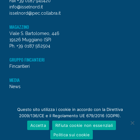
Fax +39 0187 941420
info@isselnord.it
isselnord@pec.collabra.it
MAGAZZINO
Viale S. Bartolomeo, 446
19126 Muggiano (SP)
Ph. +39 0187 562504
GRUPPO FINCANTIERI
Fincantieri
MEDIA
News
© 2026 - Issel Nord
Questo sito utilizza i cookie in accordo con la Direttiva
2009/136/CE e il Regolamento UE 679/2016 (GDPR).
a
Fincantieri NexTech
company
Accetta
Rifiuta cookie non essenziali
Politica sui cookie