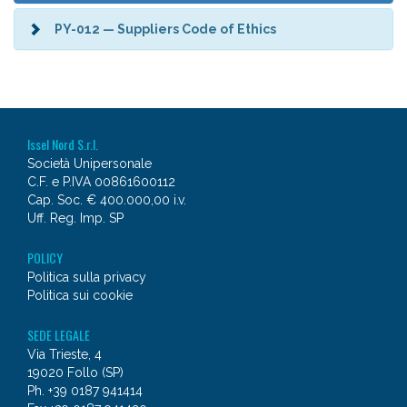
PY-012 — Suppliers Code of Ethics
Issel Nord S.r.l.
Società Unipersonale
C.F. e P.IVA 00861600112
Cap. Soc. € 400.000,00 i.v.
Uff. Reg. Imp. SP
POLICY
Politica sulla privacy
Politica sui cookie
SEDE LEGALE
Via Trieste, 4
19020 Follo (SP)
Ph. +39 0187 941414