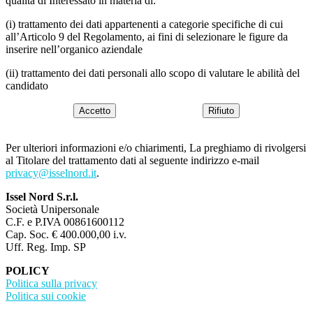
qualità di Interessato in materia di:
(i) trattamento dei dati appartenenti a categorie specifiche di cui
all’Articolo 9 del Regolamento, ai fini di selezionare le figure da
inserire nell’organico aziendale
(ii) trattamento dei dati personali allo scopo di valutare le abilità del
candidato
Accetto
Rifiuto
Per ulteriori informazioni e/o chiarimenti, La preghiamo di rivolgersi
al Titolare del trattamento dati al seguente indirizzo e-mail
privacy@isselnord.it
.
Issel Nord S.r.l.
Società Unipersonale
C.F. e P.IVA 00861600112
Cap. Soc. € 400.000,00 i.v.
Uff. Reg. Imp. SP
POLICY
Politica sulla privacy
Politica sui cookie