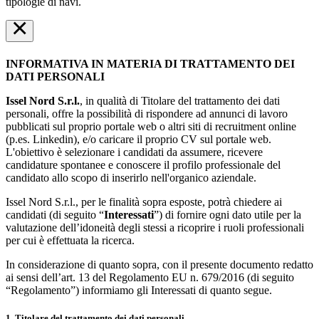
tipologie di navi.
×
INFORMATIVA IN MATERIA DI TRATTAMENTO DEI
DATI PERSONALI
Issel Nord S.r.l.
, in qualità di Titolare del trattamento dei dati
personali, offre la possibilità di rispondere ad annunci di lavoro
pubblicati sul proprio portale web o altri siti di recruitment online
(p.es. Linkedin), e/o caricare il proprio CV sul portale web.
L'obiettivo è selezionare i candidati da assumere, ricevere
candidature spontanee e conoscere il profilo professionale del
candidato allo scopo di inserirlo nell'organico aziendale.
Issel Nord S.r.l., per le finalità sopra esposte, potrà chiedere ai
candidati (di seguito “
Interessati
”) di fornire ogni dato utile per la
valutazione dell’idoneità degli stessi a ricoprire i ruoli professionali
per cui è effettuata la ricerca.
In considerazione di quanto sopra, con il presente documento redatto
ai sensi dell’art. 13 del Regolamento EU n. 679/2016 (di seguito
“Regolamento”) informiamo gli Interessati di quanto segue.
1. Titolare del trattamento dei dati personali