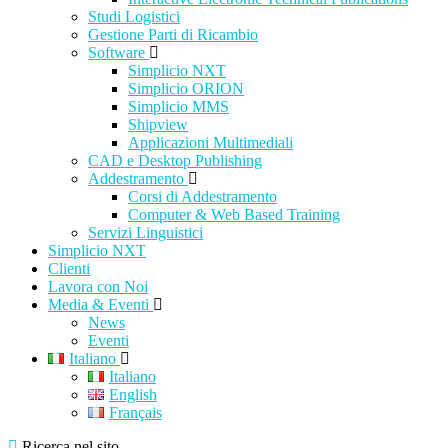
Studi Logistici
Gestione Parti di Ricambio
Software
Simplicio NXT
Simplicio ORION
Simplicio MMS
Shipview
Applicazioni Multimediali
CAD e Desktop Publishing
Addestramento
Corsi di Addestramento
Computer & Web Based Training
Servizi Linguistici
Simplicio NXT
Clienti
Lavora con Noi
Media & Eventi
News
Eventi
Italiano
Italiano
English
Français
Ricerca nel sito