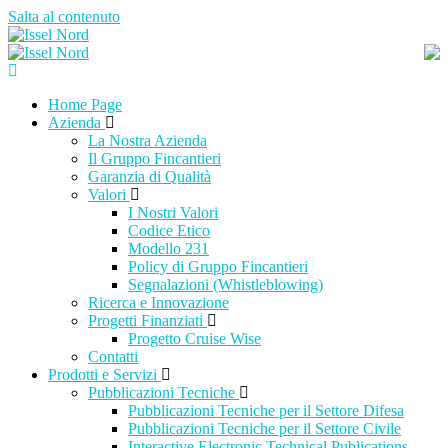
Salta al contenuto
Home Page
Azienda
La Nostra Azienda
Il Gruppo Fincantieri
Garanzia di Qualità
Valori
I Nostri Valori
Codice Etico
Modello 231
Policy di Gruppo Fincantieri
Segnalazioni (Whistleblowing)
Ricerca e Innovazione
Progetti Finanziati
Progetto Cruise Wise
Contatti
Prodotti e Servizi
Pubblicazioni Tecniche
Pubblicazioni Tecniche per il Settore Difesa
Pubblicazioni Tecniche per il Settore Civile
Interactive Electronic Technical Publications