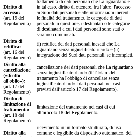
trattamento di dati personali che La riguardano e
Diritto di
in tal caso, diritto di ottenere, fra l’altro, l'accesso
accesso:
ai Suoi dati personali e alle informazioni inerenti
(art. 15 del
le finalità del trattamento, le categorie di dati
Regolamento)
personali in questione, i destinatari o le categorie
di destinatari a cui i dati personali sono stati o
saranno comunicati.
Diritto di
(i) rettifica dei dati personali inesatti che La
rettifica:
riguardano senza ingiustificato ritardo e (ii)
(art. 16 del
integrazione dei Suoi dati personali, se incompleti.
Regolamento)
Diritto alla
cancellazione dei dati personali che La riguardano
cancellazione
senza ingiustificato ritardo (il Titolare del
(«diritto
trattamento ha l'obbligo di cancellare senza
all'oblio»):
ingiustificato ritardo i dati personali nei casi
(art. 17 del
previsti dall’articolo 17 del Regolamento).
Regolamento)
Diritto di
limitazione di
limitazione del trattamento nei casi di cui
trattamento:
all’articolo 18 del Regolamento.
(art. 18 del
Regolamento)
ricevimento in un formato strutturato, di uso
Diritto alla
comune e leggibile da dispositivo automatico, dei