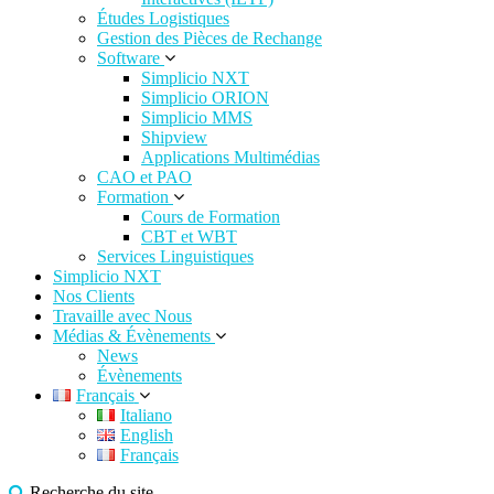
Études Logistiques
Gestion des Pièces de Rechange
Software
Simplicio NXT
Simplicio ORION
Simplicio MMS
Shipview
Applications Multimédias
CAO et PAO
Formation
Cours de Formation
CBT et WBT
Services Linguistiques
Simplicio NXT
Nos Clients
Travaille avec Nous
Médias & Évènements
News
Évènements
Français
Italiano
English
Français
Recherche du site