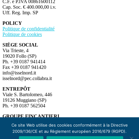
C.F. e P.IVA 00861600112
Cap. Soc. € 400.000,00 i.v.
Uff. Reg. Imp. SP
POLICY
Politique de confidentialité
Politique de cookies
SIÈGE SOCIAL
Via Trieste, 4
19020 Follo (SP)
Ph. +39 0187 941414
Fax +39 0187 941420
info@isselnord.it
isselnord@pec.collabra.it
ENTREPÔT
Viale S. Bartolomeo, 446
19126 Muggiano (SP)
Ph. +39 0187 562504
GROUPE FINCANTIERI
Fincantieri
Ce site Web utilise des cookies conformément à la Directive
2009/136/CE et au Règlement européen 2016/679 (RGPD).
MEDIA
News