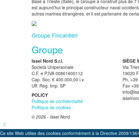
Basé à Trieste (Italie), le Groupe a construit plus de 
est aujourd’hui le principal constructeur naval occiden
autres marines étrangères, et il est partenaire de ce
Groupe Fincantieri
Groupe
Issel Nord S.r.l.
SIÈGE 
Società Unipersonale
Via Tries
C.F. e P.IVA 00861600112
19020 Fo
Cap. Soc. € 400.000,00 i.v.
Ph. +39
Uff. Reg. Imp. SP
Fax +39
info@iss
POLICY
isselnor
Politique de confidentialité
Politique de cookies
© 2026 - Issel Nord
Ce site Web utilise des cookies conformément à la Directive 2009/1