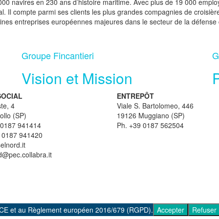
7 000 navires en 230 ans d’histoire maritime. Avec plus de 19 000 employ
tal. Il compte parmi ses clients les plus grandes compagnies de croisière
rtaines entreprises européennes majeures dans le secteur de la défen
Groupe Fincantieri
G
Vision et Mission
P
SOCIAL
ENTREPÔT
te, 4
Viale S. Bartolomeo, 446
llo (SP)
19126 Muggiano (SP)
 0187 941414
Ph. +39 0187 562504
 0187 941420
elnord.it
d@pec.collabra.it
36/CE et au Règlement européen 2016/679 (RGPD).
Accepter
Refuser 