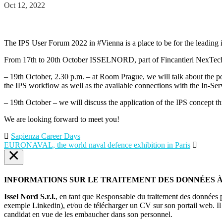
Oct 12, 2022
The IPS User Forum 2022 in #Vienna is a place to be for the leading 
From 17th to 20th October ISSELNORD, part of Fincantieri NexTech Spa
– 19th October, 2.30 p.m. – at Room Prague, we will talk about the pot
the IPS workflow as well as the available connections with the In-Se
– 19th October – we will discuss the application of the IPS concept thr
We are looking forward to meet you!
Sapienza Career Days
EURONAVAL, the world naval defence exhibition in Paris
×
INFORMATIONS SUR LE TRAITEMENT DES DONNÉES
Issel Nord S.r.l.
, en tant que Responsable du traitement des données pe
exemple Linkedin), et/ou de télécharger un CV sur son portail web. Il s
candidat en vue de les embaucher dans son personnel.