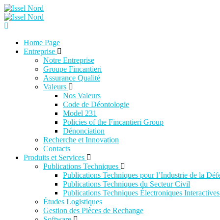
Aller
au
contenu
Home Page
Entreprise
Notre Entreprise
Groupe Fincantieri
Assurance Qualité
Valeurs
Nos Valeurs
Code de Déontologie
Model 231
Policies of the Fincantieri Group
Dénonciation
Recherche et Innovation
Contacts
Produits et Services
Publications Techniques
Publications Techniques pour l’Industrie de la Déf
Publications Techniques du Secteur Civil
Publications Techniques Électroniques Interactive
Études Logistiques
Gestion des Pièces de Rechange
Software