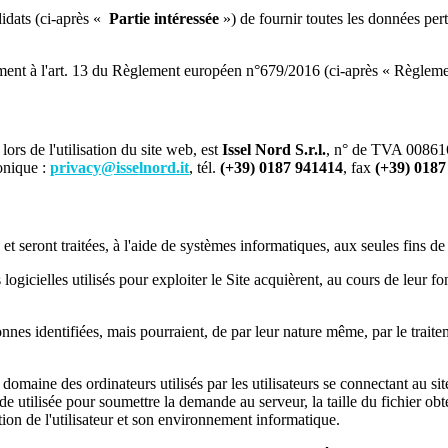
idats (ci-après «
Partie intéressée
») de fournir toutes les données pert
nt à l'art. 13 du Règlement européen n°679/2016 (ci-après « Règlement 
rs de l'utilisation du site web, est
Issel Nord S.r.l.
, n° de TVA 0086160
onique :
privacy@isselnord.it
, tél.
(+39) 0187 941414
, fax
(+39) 0187
et seront traitées, à l'aide de systèmes informatiques, aux seules fins de
 logicielles utilisés pour exploiter le Site acquièrent, au cours de leur 
nnes identifiées, mais pourraient, de par leur nature même, par le traite
domaine des ordinateurs utilisés par les utilisateurs se connectant au si
 utilisée pour soumettre la demande au serveur, la taille du fichier ob
tion de l'utilisateur et son environnement informatique.