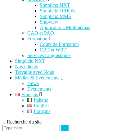
Simplicio NXT
Simplicio ORION
Simplicio MMS
Shipview
Applications Multimédias
CAO et PAO
Formation
Cours de Formation
CBT et WBT
Services Linguistiques
Simplicio NXT
Nos Clients
Travaille avec Nous
Médias & Évènements
News
Évènements
Français
Italiano
English
Français
Recherche du site
Search
Rechercher
for: