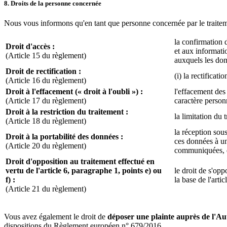
8. Droits de la personne concernée
Nous vous informons qu'en tant que personne concernée par le traitem
la confirmation 
Droit d'accès :
et aux informatio
(Article 15 du règlement)
auxquels les do
Droit de rectification :
(i) la rectificat
(Article 16 du règlement)
Droit à l'effacement (« droit à l'oubli ») :
l'effacement des
(Article 17 du règlement)
caractère personn
Droit à la restriction du traitement :
la limitation du 
(Article 18 du règlement)
la réception sou
Droit à la portabilité des données :
ces données à un
(Article 20 du règlement)
communiquées, da
Droit d'opposition au traitement effectué en
vertu de l'article 6, paragraphe 1, points e) ou
le droit de s'op
f) :
la base de l'arti
(Article 21 du règlement)
Vous avez également le droit de
déposer une plainte auprès de l'Au
dispositions du Règlement européen n° 679/2016.