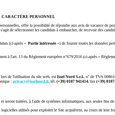
 À CARACTÈRE PERSONNEL
rsonnelles, offre la possibilité de répondre aux avis de vacance de post
'agit de sélectionner les candidats à embaucher, de recevoir des candida
idats (ci-après «
Partie intéressée
») de fournir toutes les données pert
nt à l'art. 13 du Règlement européen n°679/2016 (ci-après « Règlement 
rs de l'utilisation du site web, est
Issel Nord S.r.l.
, n° de TVA 0086160
onique :
privacy@isselnord.it
, tél.
(+39) 0187 941414
, fax
(+39) 0187
et seront traitées, à l'aide de systèmes informatiques, aux seules fins de
 logicielles utilisés pour exploiter le Site acquièrent, au cours de leur 