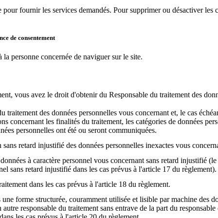
pour fournir les services demandés. Pour supprimer ou désactiver les co
ence de consentement
 la personne concernée de naviguer sur le site.
ent, vous avez le droit d'obtenir du Responsable du traitement des donn
du traitement des données personnelles vous concernant et, le cas échéant,
ns concernant les finalités du traitement, les catégories de données pers
nnées personnelles ont été ou seront communiquées.
ion sans retard injustifié des données personnelles inexactes vous concern
 données à caractère personnel vous concernant sans retard injustifié (le 
el sans retard injustifié dans les cas prévus à l'article 17 du règlement).
traitement dans les cas prévus à l'article 18 du règlement.
s une forme structurée, couramment utilisée et lisible par machine des d
 autre responsable du traitement sans entrave de la part du responsable 
ns les cas prévus à l'article 20 du règlement.