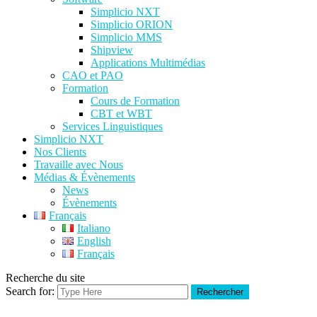
Simplicio NXT
Simplicio ORION
Simplicio MMS
Shipview
Applications Multimédias
CAO et PAO
Formation
Cours de Formation
CBT et WBT
Services Linguistiques
Simplicio NXT
Nos Clients
Travaille avec Nous
Médias & Évènements
News
Évènements
Français
Italiano
English
Français
Recherche du site
Search for:
Rechercher