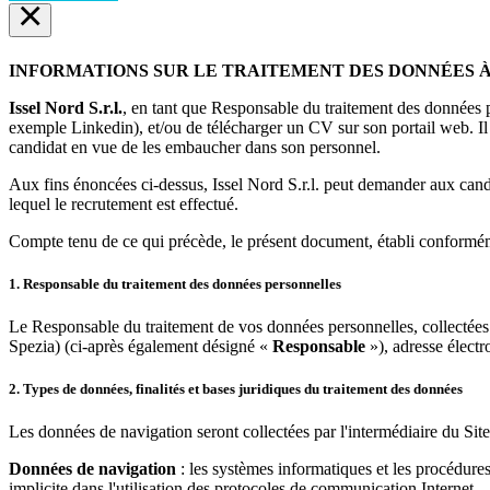
×
INFORMATIONS SUR LE TRAITEMENT DES DONNÉES
Issel Nord S.r.l.
, en tant que Responsable du traitement des données pe
exemple Linkedin), et/ou de télécharger un CV sur son portail web. Il s
candidat en vue de les embaucher dans son personnel.
Aux fins énoncées ci-dessus, Issel Nord S.r.l. peut demander aux cand
lequel le recrutement est effectué.
Compte tenu de ce qui précède, le présent document, établi conforméme
1. Responsable du traitement des données personnelles
Le Responsable du traitement de vos données personnelles, collectées lo
Spezia) (ci-après également désigné «
Responsable
»), adresse électr
2. Types de données, finalités et bases juridiques du traitement des données
Les données de navigation seront collectées par l'intermédiaire du Site 
Données de navigation
: les systèmes informatiques et les procédures
implicite dans l'utilisation des protocoles de communication Internet.