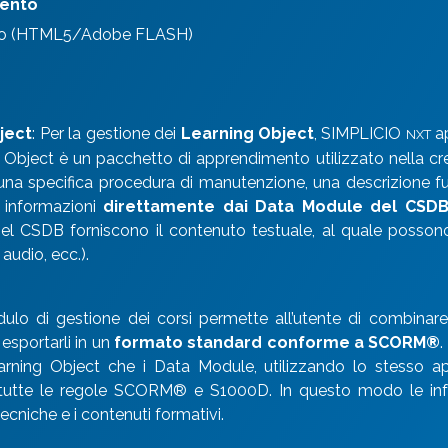
mento
nto (HTML5/Adobe FLASH)
ject
: Per la gestione dei
Learning Object
, SIMPLICIO
ap
NXT
Object è un pacchetto di apprendimento utilizzato nella cr
 una specifica procedura di manutenzione, una descrizione 
e informazioni
direttamente dai Data Module del CSD
l CSDB forniscono il contenuto testuale, al quale possono 
audio, ecc.).
dulo di gestione dei corsi permette all’utente di combinare
sportarli in un
formato standard conforme a SCORM®
.
arning Object che i Data Module, utilizzando lo stesso ap
o tutte le regole SCORM® e S1000D. In questo modo le info
ecniche e i contenuti formativi.