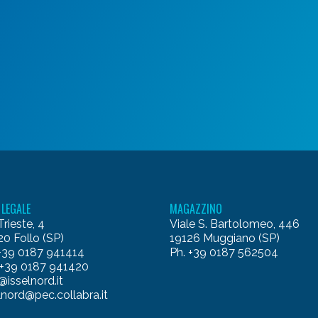
 LEGALE
MAGAZZINO
Trieste, 4
Viale S. Bartolomeo, 446
0 Follo (SP)
19126 Muggiano (SP)
 +39 0187 941414
Ph. +39 0187 562504
 +39 0187 941420
@isselnord.it
lnord@pec.collabra.it