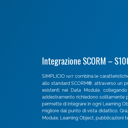
Integrazione SCORM – S1
SIMPLICIO
combina le caratteristich
NXT
allo standard SCORM®, attraverso un pro
esistenti nei Data Module, collegando t
addestramento richiedono solitamente più
permette di integrare in ogni Learning Obj
migliore dal punto di vista didattico. G
Module, Learning Object, pubblicazioni t