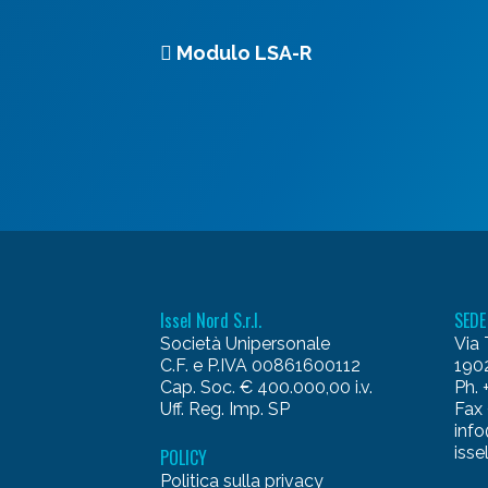
Modulo LSA-R
Issel Nord S.r.l.
SEDE
Società Unipersonale
Via 
C.F. e P.IVA 00861600112
1902
Cap. Soc. € 400.000,00 i.v.
Ph.
Uff. Reg. Imp. SP
Fax
info
isse
POLICY
Politica sulla privacy