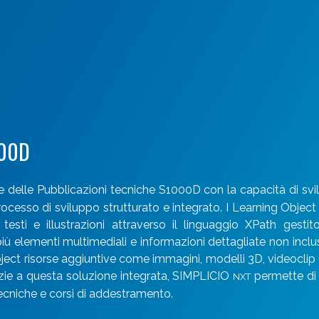
000D
e delle Pubblicazioni tecniche S1000D con la capacità di sv
cesso di sviluppo strutturato e integrato. I Learning Object
esti e illustrazioni attraverso il linguaggio XPath gestito
 elementi multimediali e informazioni dettagliate non incluse
ect risorse aggiuntive come immagini, modelli 3D, videoclip e v
razie a questa soluzione integrata, SIMPLICIO
permette di g
NXT
ecniche e corsi di addestramento.