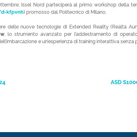
tembre, Issel Nord parteciperà al primo workshop della ter
n/d-kfpvnh
) promosso dal Politecnico di Milano.
ere delle nuove tecnologie di Extended Reality (Realtà Aum
ew
, lo strumento avanzato per l’addestramento di operato
ll’imbarcazione e un’esperienza di training interattiva senza 
24
ASD S1000