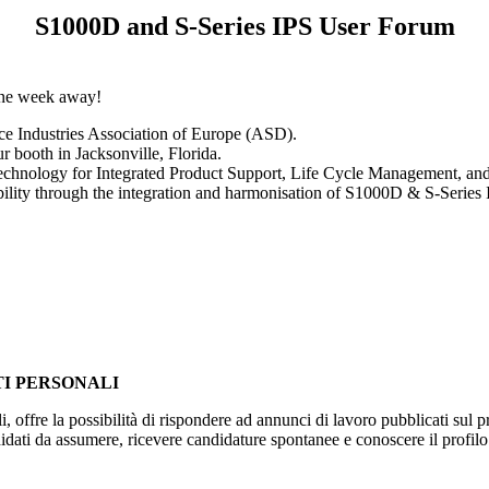
S1000D and S-Series IPS User Forum
one week away!
ce Industries Association of Europe (ASD).
 booth in Jacksonville, Florida.
t technology for Integrated Product Support, Life Cycle Management, and
bility through the integration and harmonisation of S1000D & S-Series 
TI PERSONALI
li, offre la possibilità di rispondere ad annunci di lavoro pubblicati sul p
didati da assumere, ricevere candidature spontanee e conoscere il profilo 