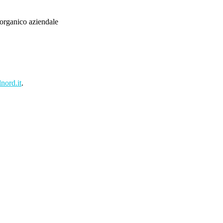
l’organico aziendale
nord.it
.