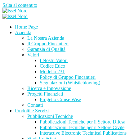
Salta al contenuto
Home Page
Azienda
La Nostra Azienda
Il Gruppo Fincantieri
Garanzia di Qualità
Valori
I Nostri Valori
Codice Etico
Modello 231
Policy di Gruppo Fincantieri
Segnalazioni (Whistleblowing)
Ricerca e Innovazione
Progetti Finanziati
Progetto Cruise Wise
Contatti
Prodotti e Servizi
Pubblicazioni Tecniche
Pubblicazioni Tecniche per il Settore Difesa
Pubblicazioni Tecniche per il Settore Civile
Interactive Electronic Technical Publications
Studi Logistici