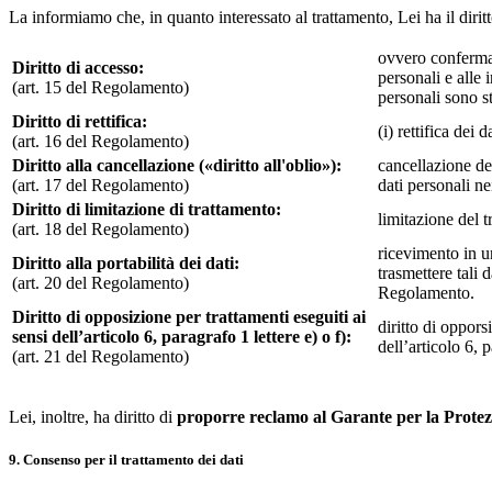
La informiamo che, in quanto interessato al trattamento, Lei ha il diritt
ovvero conferma c
Diritto di accesso:
personali e alle i
(art. 15 del Regolamento)
personali sono s
Diritto di rettifica:
(i) rettifica dei
(art. 16 del Regolamento)
Diritto alla cancellazione («diritto all'oblio»):
cancellazione dei
(art. 17 del Regolamento)
dati personali ne
Diritto di limitazione di trattamento:
limitazione del t
(art. 18 del Regolamento)
ricevimento in u
Diritto alla portabilità dei dati:
trasmettere tali 
(art. 20 del Regolamento)
Regolamento.
Diritto di opposizione per trattamenti eseguiti ai
diritto di oppors
sensi dell’articolo 6, paragrafo 1 lettere e) o f):
dell’articolo 6, 
(art. 21 del Regolamento)
Lei, inoltre, ha diritto di
proporre reclamo al Garante per la Protezi
9. Consenso per il trattamento dei dati