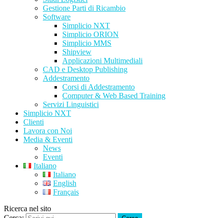
Gestione Parti di Ricambio
Software
Simplicio NXT
Simplicio ORION
Simplicio MMS
Shipview
Applicazioni Multimediali
CAD e Desktop Publishing
Addestramento
Corsi di Addestramento
Computer & Web Based Training
Servizi Linguistici
Simplicio NXT
Clienti
Lavora con Noi
Media & Eventi
News
Eventi
Italiano
Italiano
English
Français
Ricerca nel sito
Cerca: