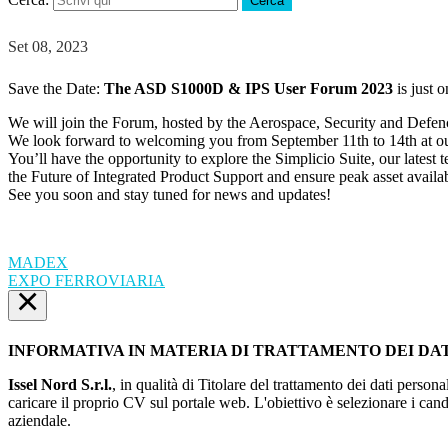
Cerca
Set 08, 2023
Save the Date:
The ASD S1000D & IPS User Forum 2023
is just 
We will join the Forum, hosted by the Aerospace, Security and Defen
We look forward to welcoming you from September 11th to 14th at our
You’ll have the opportunity to explore the Simplicio Suite, our lates
the Future of Integrated Product Support and ensure peak asset availa
See you soon and stay tuned for news and updates!
MADEX
EXPO FERROVIARIA
×
INFORMATIVA IN MATERIA DI TRATTAMENTO DEI DA
Issel Nord S.r.l.
, in qualità di Titolare del trattamento dei dati persona
caricare il proprio CV sul portale web. L'obiettivo è selezionare i can
aziendale.