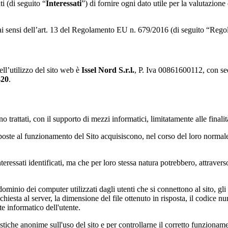
ti (di seguito “
Interessati
”) di fornire ogni dato utile per la valutazione 
ai sensi dell’art. 13 del Regolamento EU n. 679/2016 (di seguito “Rego
ell’utilizzo del sito web è
Issel Nord S.r.l.
, P. Iva 00861600112, con sede
420
.
o trattati, con il supporto di mezzi informatici, limitatamente alle finalit
poste al funzionamento del Sito acquisiscono, nel corso del loro normale e
teressati identificati, ma che per loro stessa natura potrebbero, attravers
 dominio dei computer utilizzati dagli utenti che si connettono al sito, g
 richiesta al server, la dimensione del file ottenuto in risposta, il codice 
te informatico dell'utente.
istiche anonime sull'uso del sito e per controllarne il corretto funzioname