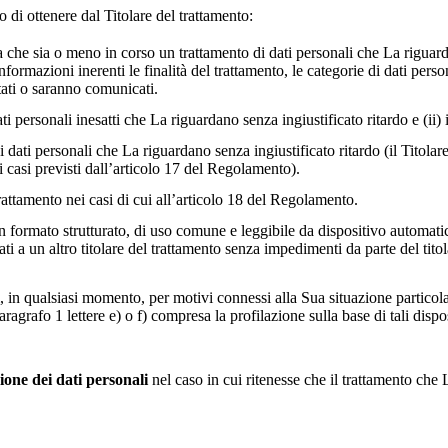
o di ottenere dal Titolare del trattamento:
he sia o meno in corso un trattamento di dati personali che La riguardano 
nformazioni inerenti le finalità del trattamento, le categorie di dati person
tati o saranno comunicati.
 dati personali inesatti che La riguardano senza ingiustificato ritardo e (ii
 dati personali che La riguardano senza ingiustificato ritardo (il Titolare
i casi previsti dall’articolo 17 del Regolamento).
rattamento nei casi di cui all’articolo 18 del Regolamento.
n formato strutturato, di uso comune e leggibile da dispositivo automatico
dati a un altro titolare del trattamento senza impedimenti da parte del titola
i, in qualsiasi momento, per motivi connessi alla Sua situazione particola
paragrafo 1 lettere e) o f) compresa la profilazione sulla base di tali dispo
one dei dati personali
nel caso in cui ritenesse che il trattamento ch