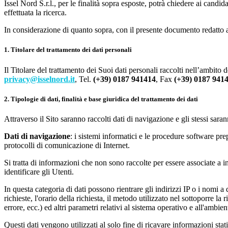
Issel Nord S.r.l., per le finalità sopra esposte, potrà chiedere ai candida
effettuata la ricerca.
In considerazione di quanto sopra, con il presente documento redatto 
1. Titolare del trattamento dei dati personali
Il Titolare del trattamento dei Suoi dati personali raccolti nell’ambito d
privacy@isselnord.it
, Tel.
(+39) 0187 941414
, Fax
(+39) 0187 941
2. Tipologie di dati, finalità e base giuridica del trattamento dei dati
Attraverso il Sito saranno raccolti dati di navigazione e gli stessi sarann
Dati di navigazione
: i sistemi informatici e le procedure software pre
protocolli di comunicazione di Internet.
Si tratta di informazioni che non sono raccolte per essere associate a in
identificare gli Utenti.
In questa categoria di dati possono rientrare gli indirizzi IP o i nomi a
richieste, l'orario della richiesta, il metodo utilizzato nel sottoporre la
errore, ecc.) ed altri parametri relativi al sistema operativo e all'ambien
Questi dati vengono utilizzati al solo fine di ricavare informazioni stat