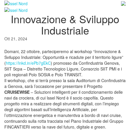
Salta
al
Innovazione & Sviluppo
contenuto
Industriale
Ott 21, 2024
Domani, 22 ottobre, parteciperemo al workshop “Innovazione &
Sviluppo Industriale: Opportunità e ricadute per il territorio ligure”
(
https://lnkd.in/ePb7gEkC
) promosso da Confindustria Genova,
SIIT Scpa – Distretto Tecnologico Ligure, Consorzio SIIT PMI e i
poli regionali Polo SOSIA e Polo TRANSIT.
Il workshop, che si terrà presso la sala Auditorium di Confindustria
a Genova, sarà l’occasione per presentare il Progetto
CRUISEWISE
– Soluzioni intelligenti per il condizionamento delle
navi da crociera, di cui Issel Nord è il socio capofila. Questo
progetto mira a realizzare degli strumenti digitali, con l’impiego
degli algoritmi basati sull’Intelligenza Artificiale, per
l’ottimizzazione energetica e manutentiva a bordo di navi cruise,
continuando sulla rotta tracciata nel Piano Industriale del Gruppo
FINCANTIERI verso la nave del futuro, digitale e green.