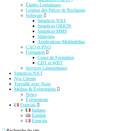
Études Logistiques
Gestion des Pièces de Rechange
Software
Simplicio NXT
Simplicio ORION
Simplicio MMS
Shipview
Applications Multimédias
CAO et PAO
Formation
Cours de Formation
CBT et WBT
Services Linguistiques
Simplicio NXT
Nos Clients
Travaille avec Nous
Médias & Évènements
News
Évènements
Français
Italiano
English
Français
Recherche du site